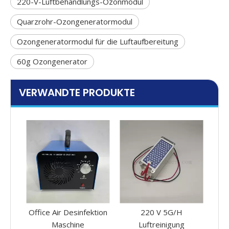
220-V-Luftbehandlungs-Ozonmodul
Quarzrohr-Ozongeneratormodul
Ozongeneratormodul für die Luftaufbereitung
60g Ozongenerator
VERWANDTE PRODUKTE
tion
220 V 5G/H
O3 -Ozon -
4,5 
Luftreinigung
Generatormaschine
Ke