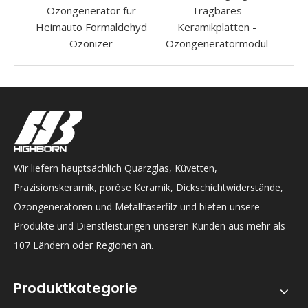
ür
Tragbares
Ozonluftreiniger mit
mit
ehyd
Keramikplatten -
Acryl elektronischer
Ozo
Ozongeneratormodul
Timer
Wir liefern hauptsächlich Quarzglas, Küvetten,
Präzisionskeramik, poröse Keramik, Dickschichtwiderstände,
Ozongeneratoren und Metallfaserfilz und bieten unsere
Produkte und Dienstleistungen unseren Kunden aus mehr als
107 Ländern oder Regionen an.
Produktkategorie