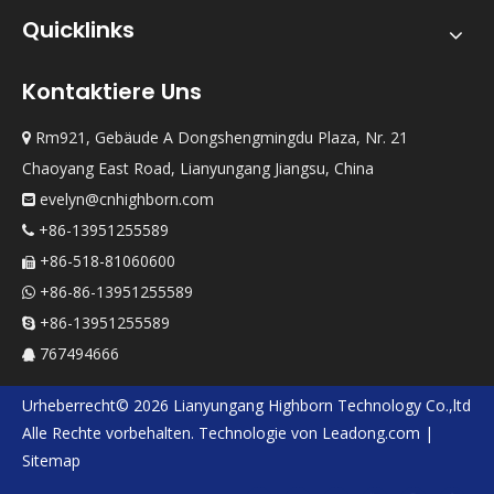
Quicklinks
Kontaktiere Uns
Rm921, Gebäude A Dongshengmingdu Plaza, Nr. 21

Chaoyang East Road, Lianyungang Jiangsu, China
evelyn@cnhighborn.com

+86-13951255589

+86-518-81060600

+86-86-13951255589

+86-13951255589

767494666

Urheberrecht©
2026
Lianyungang Highborn Technology Co.,ltd
Alle Rechte vorbehalten. Technologie von
Leadong.com
|
Sitemap