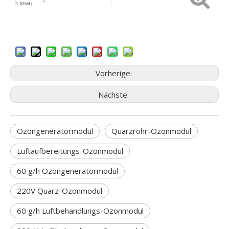
5.
4.
Schnelle
Kundenspezifische
6. Sicherheitspaket
Rückmeldung
Größe
9. Geringes
7.
ISO9001
8. Kundendienst
Beschaffungsrisiko
Vorherige:
Nächste:
Ozongeneratormodul
Quarzrohr-Ozonmodul
Luftaufbereitungs-Ozonmodul
60 g/h Ozongeneratormodul
220V Quarz-Ozonmodul
60 g/h Luftbehandlungs-Ozonmodul