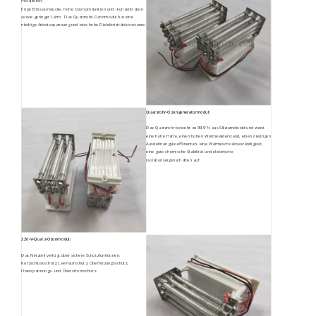
installieren.
Enge Emissionslücke, hohe Ozonproduktion und -konzentration
sowie geringer Lärm.
Das Quarzrohr-Ozonmodul hat eine
niedrige Arbeitsspannung und eine hohe Dielektrizitätskonstante.
Quarzrohr-Ozongeneratormodul:
Das Quarzrohr besteht zu 99,9 % aus Siliziumdioxid und weist
eine hohe Härte, einen hohen Wärmewiderstand, einen niedrigen
Ausdehnungskoeffizienten, eine Wärmeschockbeständigkeit,
eine gute chemische Stabilität und elektrische
Isolationseigenschaften auf.
220-V-Quarz-Ozonmodul:
Das Netzteil verfügt über sichere Schutzfunktionen:
Kurzschlussschutz, Leerlaufschutz, Überhitzungsschutz,
Überspannungs- und Überstromschutz.