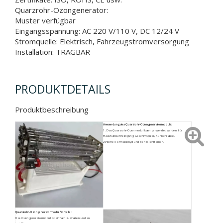
Quarzrohr-Ozongenerator:
Muster verfügbar
Eingangsspannung: AC 220 V/110 V, DC 12/24 V
Stromquelle: Elektrisch, Fahrzeugstromversorgung
Installation: TRAGBAR
PRODUKTDETAILS
Produktbeschreibung
Anwendung des Quarzrohr-Ozongeneratormoduls:
1. Das Quarzrohr-Ozonmodul kann verwendet werden
für
Haushaltsluftreinigung, Geschirrspüler, Kühlschränke
.
2.Home: Formaldehyd und Benzol entfernen.
Quarzrohr-Ozongeneratormodul
Vorteile:
Das Ozongeneratormodul ist einfach zu warten und zu