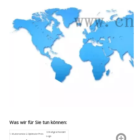
Was wir für Sie tun können:
3.
Maßgeschneidert
1.
Musterservice
2. Optimaler Preis
Logo