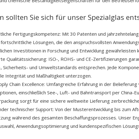
und chemische Beständigkeitseigenschaften für den Betriebserfo
sollten Sie sich für unser Spezialglas en
ttliche Fertigungskompetenz: Mit 30 Patenten und jahrzehntelanger
 fortschrittliche Lösungen, die den anspruchsvollsten Anwendu
rlichen Investitionen in Forschung und Entwicklung gewährleisten 
erte Qualitätssicherung: ISO-, ROHS- und CE-Zertifizierungen gar
-, Sicherheits- und Umweltstandards entsprechen. Jede Kompone
lle Integrität und Maßhaltigkeit unterzogen.
pply Chain Excellence: Umfangreiche Erfahrung in der Belieferung
tionen, einschließlich See-, Luft- und Bahntransport per China-
packung sorgt für eine sichere weltweite Lieferung zerbrechlic
er technischer Support: Von der Musterentwicklung bis zum Aft
tzung während des gesamten Beschaffungsprozesses. Unser Engi
uswahl, Anwendungsoptimierung und kundenspezifischen Lösungs