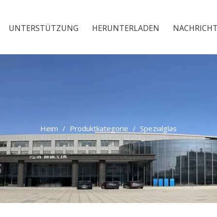
UNTERSTÜTZUNG
HERUNTERLADEN
NACHRICH
Heim
/
Produktkategorie
/
Spezialglas