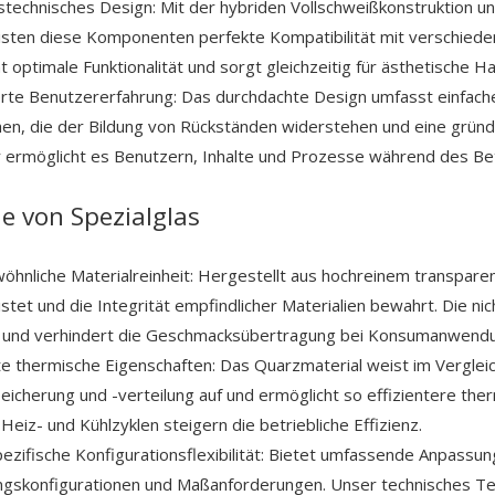
stechnisches Design: Mit der hybriden Vollschweißkonstruktion 
sten diese Komponenten perfekte Kompatibilität mit verschiede
t optimale Funktionalität und sorgt gleichzeitig für ästhetisch
rte Benutzererfahrung: Das durchdachte Design umfasst einfach
en, die der Bildung von Rückständen widerstehen und eine gründl
 ermöglicht es Benutzern, Inhalte und Prozesse während des Bet
le von Spezialglas
hnliche Materialreinheit: Hergestellt aus hochreinem transpare
stet und die Integrität empfindlicher Materialien bewahrt. Die nic
s und verhindert die Geschmacksübertragung bei Konsumanwend
e thermische Eigenschaften: Das Quarzmaterial weist im Vergle
cherung und -verteilung auf und ermöglicht so effizientere the
 Heiz- und Kühlzyklen steigern die betriebliche Effizienz.
zifische Konfigurationsflexibilität: Bietet umfassende Anpassung
ngskonfigurationen und Maßanforderungen. Unser technisches T