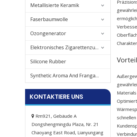
Präzision
Metallisierte Keramik
gewährlei
ermöglich
Faserbaumwolle
Verbesse
Ozongenerator
Oberfläch
Charakter
Elektronisches Zigarettenzubehör
Vortei
Silicone Rubber
Synthetic Aroma And Frangance
Außergewö
gewährlei
Material
KONTAKTIERE UNS
Optimiert
Wärmespei
Rm921, Gebäude A

schnellen
Dongshengmingdu Plaza, Nr. 21
Kundenspe
Chaoyang East Road, Lianyungang
Verbindu