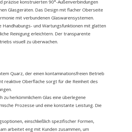
und präzise konstruierten 90°-Außenverbindungen
nen Glasgeräten. Das Design mit flacher Oberseite
e Harmonie mit verbundenen Glaswarensystemen.
e Handhabungs- und Wartungsfunktionen mit glatten
iche Reinigung erleichtern. Der transparente
riebs visuell zu überwachen.
ntem Quarz, der einen kontaminationsfreien Betrieb
ht reaktive Oberfläche sorgt für die Reinheit des
ungen.
ich zu herkömmlichem Glas eine überlegene
rmische Prozesse und eine konstante Leistung. Die
soptionen, einschließlich spezifischer Formen,
eam arbeitet eng mit Kunden zusammen, um