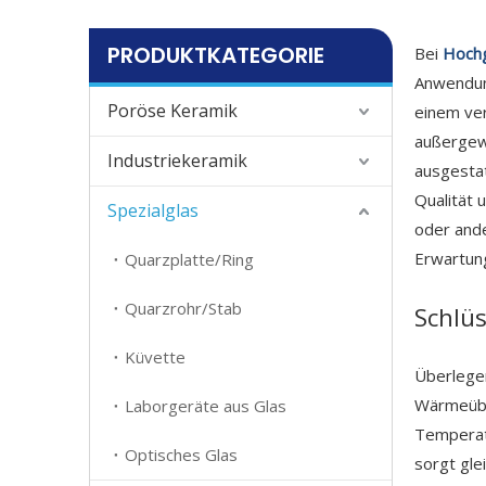
PRODUKTKATEGORIE
Bei
Hoch
Anwendung
Poröse Keramik
einem ver
außergewö
Industriekeramik
ausgestat
Qualität 
Spezialglas
oder ande
Erwartung
Quarzplatte/Ring
Quarzrohr/Stab
Schlüs
Küvette
Überlegen
Wärmeübe
Laborgeräte aus Glas
Temperatu
Optisches Glas
sorgt gle