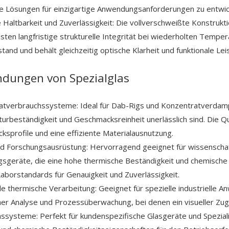
e Lösungen für einzigartige Anwendungsanforderungen zu entwic
Haltbarkeit und Zuverlässigkeit: Die vollverschweißte Konstruk
sten langfristige strukturelle Integrität bei wiederholten Temp
tand und behält gleichzeitig optische Klarheit und funktionale Lei
dungen von Spezialglas
atverbrauchssysteme: Ideal für Dab-Rigs und Konzentratverdam
rbeständigkeit und Geschmacksreinheit unerlässlich sind. Die Qu
sprofile und eine effiziente Materialausnutzung.
d Forschungsausrüstung: Hervorragend geeignet für wissenschaf
sgeräte, die eine hohe thermische Beständigkeit und chemische In
aborstandards für Genauigkeit und Zuverlässigkeit.
lle thermische Verarbeitung: Geeignet für spezielle industriel
er Analyse und Prozessüberwachung, bei denen ein visueller Zug
assysteme: Perfekt für kundenspezifische Glasgeräte und Spezial