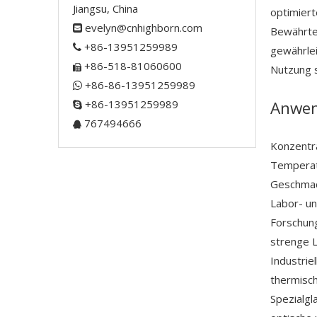
Jiangsu, China
optimiert
evelyn@cnhighborn.com

Bewährte 
+86-13951259989

gewährlei
+86-518-81060600
Nutzung s

+86-86-13951259989

+86-13951259989
Anwen

767494666

Konzentr
Temperatu
Geschmack
Labor- un
Forschung
strenge L
Industrie
thermisch
Spezialgl