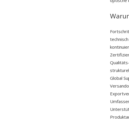
optische 
Warum 
Fortschri
technisch
kontinuie
Zertifizi
Qualitäts
strukture
Global Su
Versandop
Exportver
Umfassend
Unterstü
Produkta