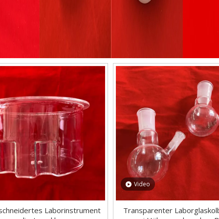
Video
chneidertes Laborinstrument
Transparenter Laborglaskol