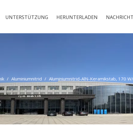
UNTERSTÜTZUNG
HERUNTERLADEN
NACHRICH
ik
/
Aluminiumnitrid
/
Aluminiumnitrid-AlN-Keramikstab, 170