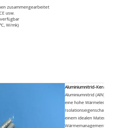
hmen zusammengearbeitet
CE usw.
verfügbar
0℃, W/mk)
eibung
Aluminiumnitrid-Keramikmaterial
Aluminiumnitrid (AlN) ist ein he
eine hohe Wärmeleitfähigkeit un
Isolationseigenschaften erforder
einem idealen Material für den E
Wärmemanagement und in elekt