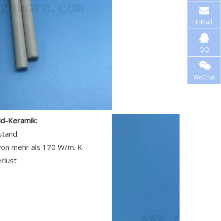
E-Mail
QQ
WeChat
id-Keramik:
stand.
von mehr als 170 W/m. K
erlust