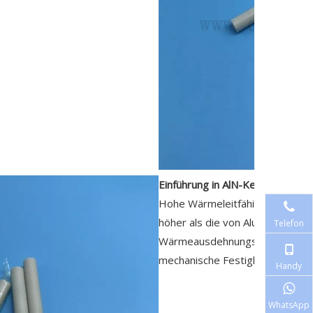
Einführung in AlN-Keramik:
Hohe Wärmeleitfähigkeit (170–
höher als die von Aluminiumoxid
Telefon
Wärmeausdehnungskoeffizient wi
mechanische Festigkeit (450 MP
Handy
WhatsApp