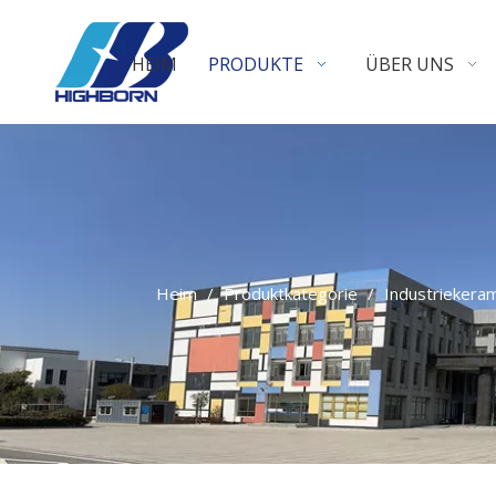
HEIM
PRODUKTE
ÜBER UNS
Heim
/
Produktkategorie
/
Industriekeram