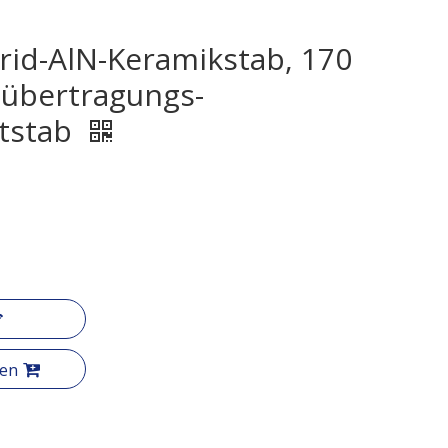
rid-AlN-Keramikstab, 170
bertragungs-
tstab
gen