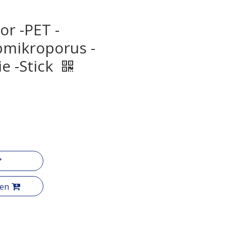
or -PET -
mikroporus -
e -Stick
gen