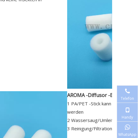
AROMA -Diffusor -Baumwolls
Telefon
1 PA/PET -Stick kann als Parfü
werden
Handy
2 Wassersaug/Umleitungsstange
3 Reinigung/Filtration/Rauschred
WhatsApp