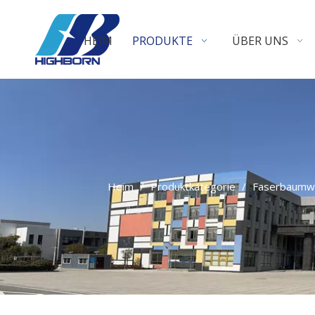
HEIM
PRODUKTE
ÜBER UNS
Heim
/
Produktkategorie
/
Faserbaumwo