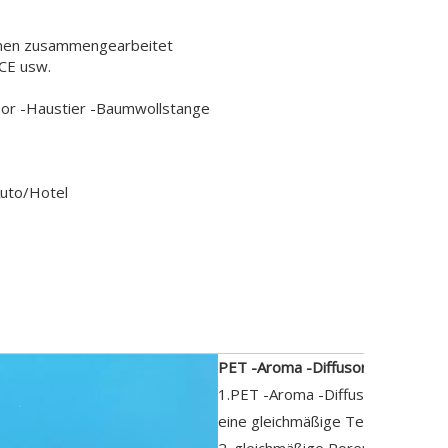
hmen zusammengearbeitet
CE usw.
sor -Haustier -Baumwollstange
uto/Hotel
eibung
PET -Aroma -Diffusor -Stabvortei
1.PET -Aroma -Diffusorstäbe hab
eine gleichmäßige Textur, kein Bu