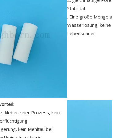
2. gleichmäßige Poren, natürliche
Stabilität
. Eine große Menge an flüssiger 
Wasserlösung, keine Blockade, 
Lebensdauer
orteil:
, kleberfreier Prozess, kein
erflüchtigung
agerung, kein Mehltau bei
d keine Insekten in