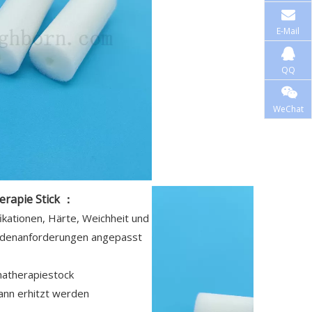
E-Mail
QQ
WeChat
rapie Stick
：
fikationen, Härte, Weichheit und
ndenanforderungen angepasst
matherapiestock
ann erhitzt werden