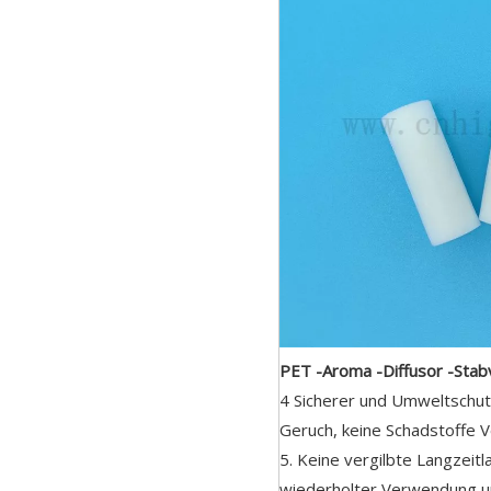
PET -Aroma -Diffusor -Stabv
4 Sicherer und Umweltschutz
Geruch, keine Schadstoffe V
5. Keine vergilbte Langzeitl
wiederholter Verwendung un