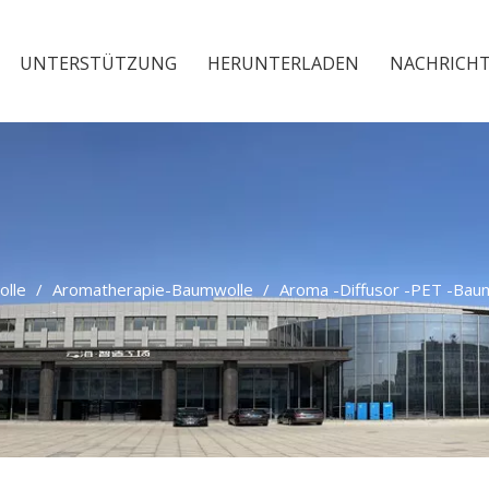
UNTERSTÜTZUNG
HERUNTERLADEN
NACHRICH
lle
/
Aromatherapie-Baumwolle
/
Aroma -Diffusor -PET -Baum