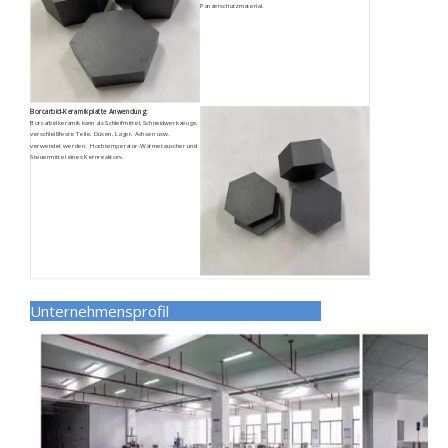
Panzerschutzmaterial.
Borcarbid-Keramikplatte
Anwendung:
Borcarbidkeramik kann als Schleifmittel, Schneidwerkzeuge,
verschleißfeste Teile, Düsen, Lager, Achsen usw.
verwendet werden. Hochtemperatur-Wärmetauscher und
Steuermittel eines Kernreaktors.
Unternehmensprofil