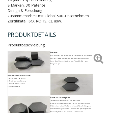
8 Marken, 30 Patente
Design & Forschung
Zusammenarbeit mit Global 500-Unternehmen
Zertifikate: ISO, ROHS, CE usw.
PRODUKTDETAILS
Produktbeschreibung
Borcarbid:
B4C) ist eines der am härtesten hergestellten Materialien
der Welt. Seine starken chemischen Bindungen und die
harte Oberfläche minimieren den Verschleiß in rauen
Umgebungen
Anwendungen von B4C-Keramik:
1. Ballistische Panzerung
2. Neutronenabschirmung
3. Verschleißfeste Fliese
4. Sandstrahldüse
Borcarbid-Keramikplatte
Verwendung: Kugelsichere Keramikplatte
Die B4C-Keramikplatte weist eine geringe Dichte, hohe
Härte, einen hohen Modul, eine hohe Wärmeleitfähigkeit,
Verschleißfestigkeit sowie eine hohe Biegefestigkeit und
Bruchzähigkeit auf und ist daher ein besseres