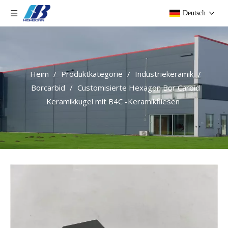
Deutsch
Heim
/
Produktkategorie
/
Industriekeramik
/
Borcarbid
/
Customisierte Hexagon Bor Carbid
Keramikkugel mit B4C -Keramikfliesen