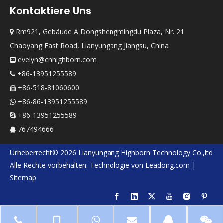
Kontaktiere Uns
Rm921, Gebäude A Dongshengmingdu Plaza, Nr. 21

Chaoyang East Road, Lianyungang Jiangsu, China
evelyn@cnhighborn.com

+86-13951255589

+86-518-81060600

+86-86-13951255589

+86-13951255589

767494666

Urheberrecht©
2026
Lianyungang Highborn Technology Co.,ltd
Alle Rechte vorbehalten. Technologie von
Leadong.com
|
Sitemap