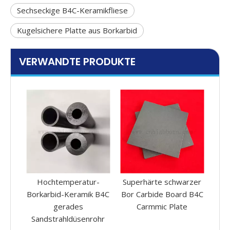
Sechseckige B4C-Keramikfliese
Kugelsichere Platte aus Borkarbid
VERWANDTE PRODUKTE
Hochtemperatur-
Superhärte schwarzer
SIC-S
Borkarbid-Keramik B4C
Bor Carbide Board B4C
Kera
gerades
Carmmic Plate
Sandstrahldüsenrohr
Wärm