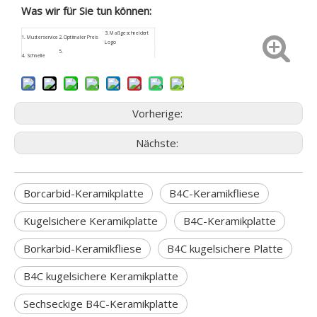
Was wir für Sie tun können:
3.
Maßgeschneidert
1.
Musterservice
2. Optimaler Preis
Logo
5.
4.
Schnelle
Kundenspezifische
6. Sicherheitspaket
Rückmeldung
Größe
9. Geringes
7.
ISO9001
8. Kundendienst
Beschaffungsrisiko
Vorherige:
Nächste:
Borcarbid-Keramikplatte
B4C-Keramikfliese
Kugelsichere Keramikplatte
B4C-Keramikplatte
Borkarbid-Keramikfliese
B4C kugelsichere Platte
B4C kugelsichere Keramikplatte
Sechseckige B4C-Keramikplatte