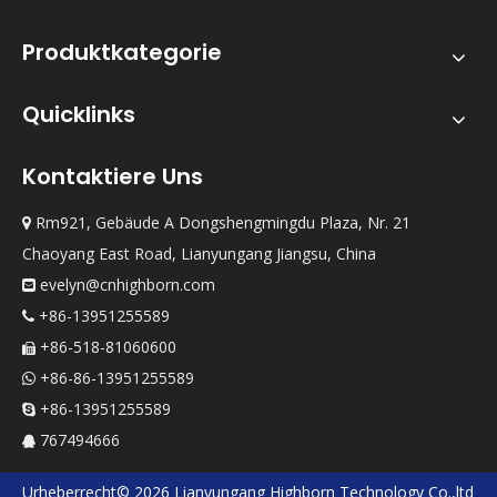
Produktkategorie
Quicklinks
Kontaktiere Uns
Rm921, Gebäude A Dongshengmingdu Plaza, Nr. 21

Chaoyang East Road, Lianyungang Jiangsu, China
evelyn@cnhighborn.com

+86-13951255589

+86-518-81060600

+86-86-13951255589

+86-13951255589

767494666

Urheberrecht©
2026
Lianyungang Highborn Technology Co.,ltd