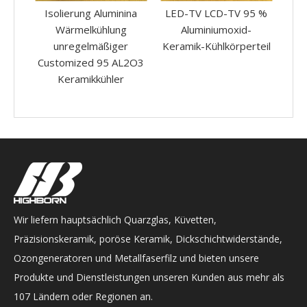
ina
LED-TV LCD-TV 95 %
Isolierung 95 Alumina -
Alu
g
Aluminiumoxid-
Stecker Customized
AL
r
Keramik-Kühlkörperteil
Unregelular Al2o3
L2O3
Keramikbox
Wir liefern hauptsächlich Quarzglas, Küvetten,
Präzisionskeramik, poröse Keramik, Dickschichtwiderstände,
Ozongeneratoren und Metallfaserfilz und bieten unsere
Produkte und Dienstleistungen unseren Kunden aus mehr als
107 Ländern oder Regionen an.