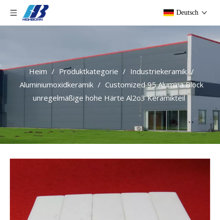
Deutsch
Heim
/
Produktkategorie
/
Industriekeramik
/
Aluminiumoxidkeramik
/
Customized 95 Alumina Block
unregelmäßige hohe Härte Al2o3 Keramikteil