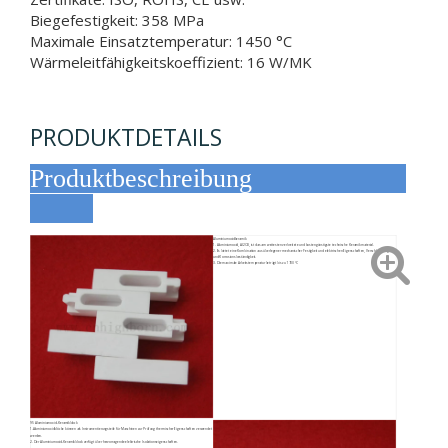
Biegefestigkeit: 358 MPa
Maximale Einsatztemperatur: 1450 °C
Wärmeleitfähigkeitskoeffizient: 16 W/MK
PRODUKTDETAILS
Produktbeschreibung
Aluminiumoxidkeramik
1. Aluminiumoxid, Al2O3, ist das am weitesten verbreitete und kostengünstigste technische Keramikmaterial.
2. Es bietet eine Kombination aus überlegener mechanischer Festigkeit und elektrischen Eigenschaften, Verschleißfestigkeit
und Korrosionsbeständigkeit.
3. Die maximale Arbeitstemperatur beträgt bis zu 1700 °C
95 Aluminiumoxid-Keramikblock
1.Aluminiumoxidblöcke können als Instrumentierungsteile für Maschinen zur Prüfung thermischer Eigenschaften verwendet
werden.
2. Der Aluminiumoxid-Keramikblock verfügt über hervorragende elektrische Isolationseigenschaften.