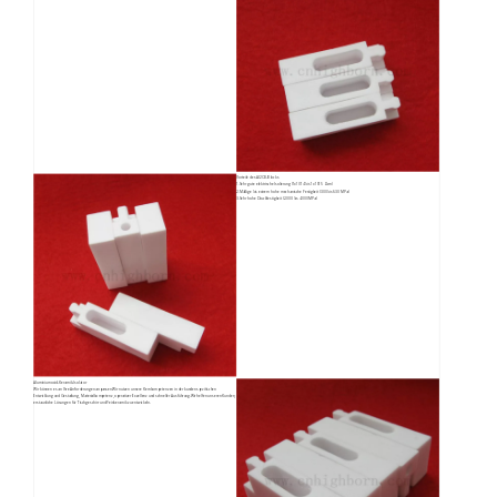
Vorteile des Al2O3-Blocks
1.Sehr gute elektrische Isolierung (1x1014 bis 1x1015 Ωcm)
2.Mäßige bis extrem hohe mechanische Festigkeit (300 bis 630 MPa)
3.Sehr hohe Druckfestigkeit (2.000 bis 4.000 MPa)
Aluminiumoxid-Keramik-Isolator
Wir können es an Ihre Anforderungen anpassen.Wir nutzen unsere Kernkompetenzen in der kundenspezifischen
Entwicklung und Gestaltung, Materialkompetenz, operativer Exzellenz und schneller Ausführung.Wir helfen unseren Kunden,
erstaunliche Lösungen für Tischgeschirr und Feinkeramik zu entwickeln.