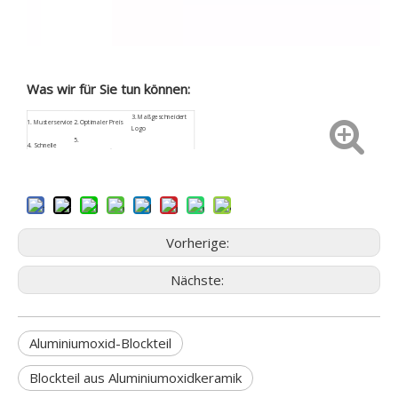
Was wir für Sie tun können:
3.
Maßgeschneidert
1.
Musterservice
2. Optimaler Preis
Logo
5.
4.
Schnelle
Kundenspezifische
6. Sicherheitspaket
Rückmeldung
Größe
9. Geringes
7.
ISO9001
8. Kundendienst
Beschaffungsrisiko
Vorherige:
Nächste:
Aluminiumoxid-Blockteil
Blockteil aus Aluminiumoxidkeramik