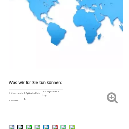
Was wir für Sie tun können:
3.
Maßgeschneidert
1.
Musterservice
2. Optimaler Preis
Logo
5.
4.
Schnelle
Kundenspezifische
6. Sicherheitspaket
Rückmeldung
Größe
9. Geringes
7.
ISO9001
8. Kundendienst
Beschaffungsrisiko