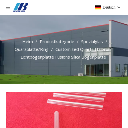
Deutsch
Heim
/
Produktkategorie
/
Spezialglas
/
Quarzplatte/Ring
/
Customized Quartz Halbrohr -
Lichtbogenplatte Fusions Silica Bogenplatte