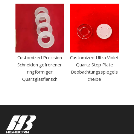
ision
Customized Ultra Violet
Customisierte
rener
Quartz Step Plate
polierende perforierte
Qu
Beobachtungsspiegels
transparente Laser -
Fu
ch
cheibe
Fusions -Quarz -Silica -
mi
Platte