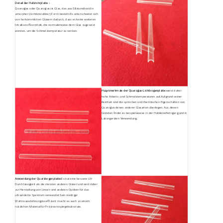
Detail der Halbrohrplatte
：
Quarzglas oder Quarzglas ist Glas, das aus Siliziumdioxid in
amorpher (nichtkristalliner) Form besteht.Es unterscheidet sich
von herkömmlichen Gläsern dadurch, dass es keine weiteren
Inhaltsstoffe enthält, die normalerweise dem Glas zugesetzt
werden, um die Schmelztemperatur zu senken.
Hauptmerkmale der Quarzglas-Lichtbogenplatte:
weist daher
hohe Arbeits- und Schmelztemperaturen auf.Aufgrund seiner
Reinheit sind die optischen und thermischen Eigenschaften von
Quarzglas denen anderer Glasarten überlegen. Aus diesen
Gründen findet es beispielsweise in der Halbleiterfertigung und in
Laborgeräten Verwendung.
Anwendung der Quarzbogenplatte:
Es hat eine bessere UV-
Durchlässigkeit als die meisten anderen Gläser und wird daher
zur Herstellung von Linsen und anderen Optiken für das
ultraviolette Spektrum verwendet.Sein niedriger
Wärmeausdehnungskoeffizient macht es auch zu einem
nützlichen Material für Präzisionsspiegelsubstrate.