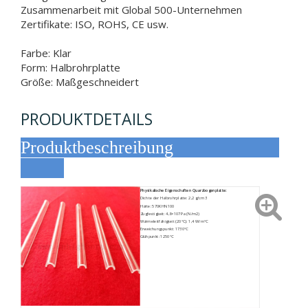
Zusammenarbeit mit Global 500-Unternehmen
Zertifikate: ISO, ROHS, CE usw.
Farbe: Klar
Form: Halbrohrplatte
Größe: Maßgeschneidert
PRODUKTDETAILS
Produktbeschreibung
Physikalische Eigenschaften Quarzbogenplatte:
Dichte der Halbrohrplatte: 2,2 g/cm3
Härte: 570KHN100
Zugfestigkeit: 4,8×107Pa (N/m2)
Wärmeleitfähigkeit (20℃): 1,4 W/m℃
Erweichungspunkt: 1730℃
Glühpunkt: 1250℃