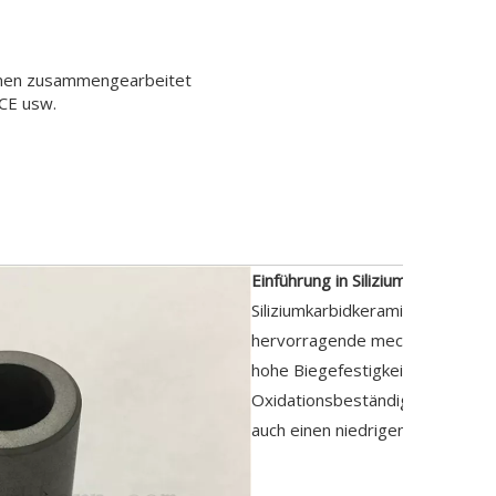
hmen zusammengearbeitet
CE usw.
eibung
Einführung in Siliziumkarbidkeram
Siliziumkarbidkeramik weist be
hervorragende mechanische Eige
hohe Biegefestigkeit, ausgezei
Oxidationsbeständigkeit, gute 
auch einen niedrigen Reibungsko