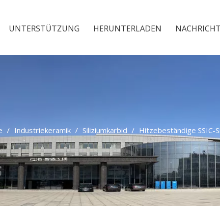
UNTERSTÜTZUNG
HERUNTERLADEN
NACHRICH
e
/
Industriekeramik
/
Siliziumkarbid
/
Hitzebeständige SSIC-S