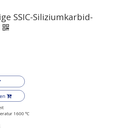
ge SSIC-Siliziumkarbid-
gen
it
eratur 1600 ℃
k