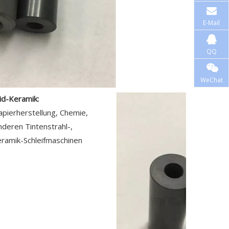
E-Mail
QQ
WeChat
bid-Keramik:
apierherstellung, Chemie,
nderen Tintenstrahl-,
eramik-Schleifmaschinen