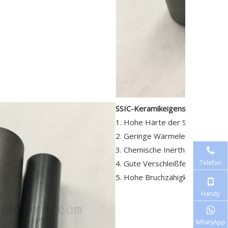
SSIC-Keramikeigenschaften
:
1. Hohe Härte der SSIC-Hülse.
2. Geringe Wärmeleitfähigkeit
3. Chemische Inertheit der Sic
4. Gute Verschleißfestigkeit
Telefon
5. Hohe Bruchzähigkeit des Ker
Handy
WhatsApp