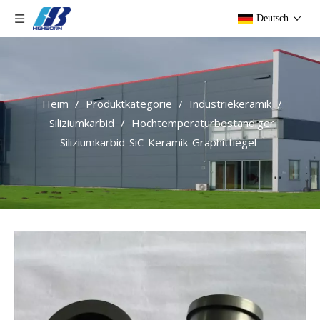
Deutsch
Heim
/
Produktkategorie
/
Industriekeramik
/
Siliziumkarbid
/
Hochtemperaturbeständiger
Siliziumkarbid-SiC-Keramik-Graphittiegel