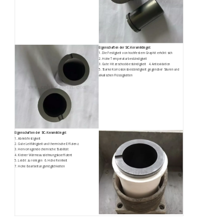
Eigenschaften der SiC-Keramiktiegel:
1. Die Festigkeit von hochfestem Graphit erhöht sich
2. Hohe Temperaturbeständigkeit
3. Gute Hitzeschockbeständigkeit 4. Antioxidation
5. Starke Korrosionsbeständigkeit gegenüber Säuren und
alkalischen Flüssigkeiten
Eigenschaften der SiC-Keramiktiegel:
1. Abriebfestigkeit
2. Gute Leitfähigkeit und thermische Effizienz.
3. Hervorragende chemische Stabilität
4. Kleiner Wärmeausdehnungskoeffizient
5. Leicht zu reinigen 6. Hohe Reinheit
7. Hohe Bearbeitungsmöglichkeiten