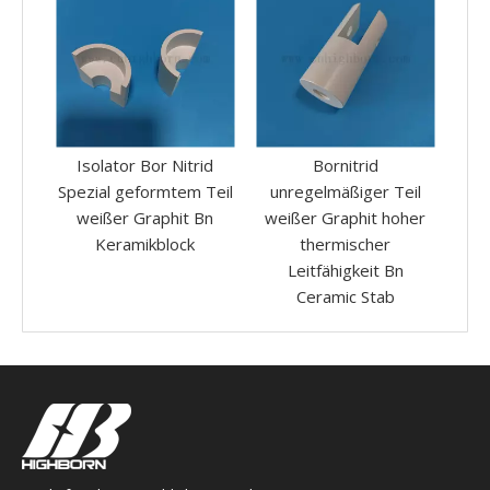
rid
Bornitrid
Customized Silicon
Z
 Teil
unregelmäßiger Teil
Carbid Ceramic Oil Cup
 Bn
weißer Graphit hoher
SSIC -Einsatzheizung
thermischer
Tiegelstiegel
Leitfähigkeit Bn
Ceramic Stab