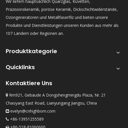
Wir liefern hauptsächlich Quarzglas, Küvetten,
Präzisionskeramik, poröse Keramik, Dickschichtwiderstände,
Ozongeneratoren und Metallfaserfilz und bieten unsere
Produkte und Dienstleistungen unseren Kunden aus mehr als
107 Ländern oder Regionen an.
Produktkategorie
Quicklinks
Kontaktiere Uns
Rm921, Gebäude A Dongshengmingdu Plaza, Nr. 21

Chaoyang East Road, Lianyungang Jiangsu, China
evelyn@cnhighborn.com

+86-13951255589

+86-518-81060600
