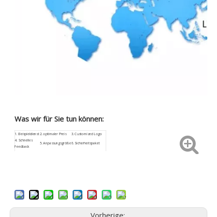
Was wir für Sie tun können:
1.
Beispieldienst
2. optimaler Preis
3.
Customized
Logo
4.
Schnelles
5. Anpassungsgröße
6. Sicherheitspaket
Feedback
9. Niedriges
7.
ISO9001
8. Aftersale Service
Beschaffungsrisiko
Vorherige: