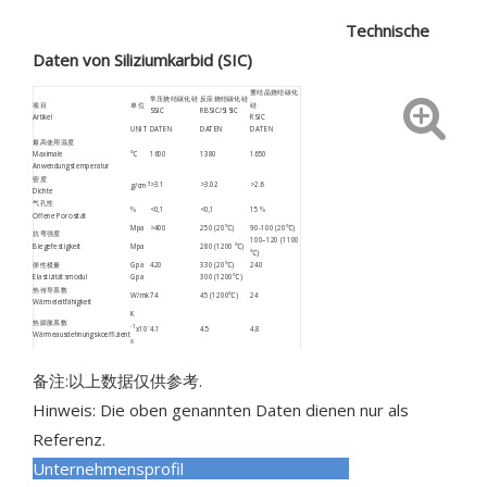
Technische
Daten von Siliziumkarbid (SIC)
重结晶烧结碳化
常压烧结碳化硅
反应烧结碳化硅
项目
单位
硅
SSIC
RBSIC/SISIC
Artikel
RSIC
UNIT
DATEN
DATEN
DATEN
最高使用温度
Maximale
℃
1600
1380
1650
Anwendungstemperatur
密度
3
>3.1
>3.02
>2.6
g/cm
Dichte
气孔性
%
<0,1
<0,1
15 %
Offene Porosität
Mpa
>400
250 (20℃)
90-100 (20℃)
抗弯强度
100–120 (1100
Biegefestigkeit
Mpa
280 (1200 ℃)
℃)
弹性模量
Gpa
420
330 (20℃)
240
Elastizitätsmodul
Gpa
300 (1200℃)
热传导系数
W/mk
74
45 (1200℃)
24
Wärmeleitfähigkeit
K
热膨胀系数
-1
-
x10
4.1
4.5
4.8
Wärmeausdehnungskoeffizient
6
维式硬度
Gpa
22
20
Vickershärte HV
备注:以上数据仅供参考.
耐酸碱度
优
优
优
Säurebeständig
(ausgezeichnet)
(ausgezeichnet)
(ausgezeichnet)
Hinweis: Die oben genannten Daten dienen nur als
Referenz.
Unternehmensprofil