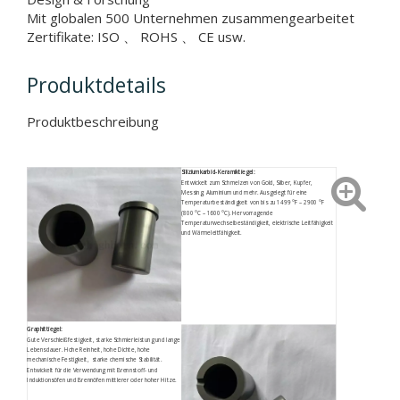
Mit globalen 500 Unternehmen zusammengearbeitet
Zertifikate: ISO 、 ROHS 、 CE usw.
Produktdetails
Produktbeschreibung
Siliziumkarbid-Keramiktiegel:
Entwickelt zum Schmelzen von Gold, Silber, Kupfer,
Messing, Aluminium und mehr. Ausgelegt für eine
Temperaturbeständigkeit von bis zu 1499 °F – 2900 °F
(800 °C – 1600 °C). Hervorragende
Temperaturwechselbeständigkeit, elektrische Leitfähigkeit
und Wärmeleitfähigkeit.
Graphittiegel:
Gute Verschleißfestigkeit, starke Schmierleistung und lange
Lebensdauer. Hohe Reinheit, hohe Dichte, hohe
mechanische Festigkeit, starke chemische Stabilität.
Entwickelt für die Verwendung mit Brennstoff- und
Induktionsöfen und Brennöfen mittlerer oder hoher Hitze.