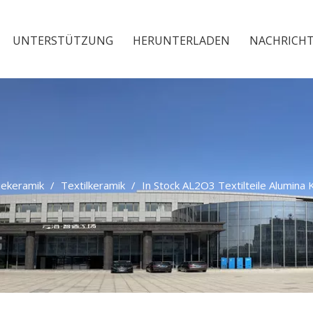
UNTERSTÜTZUNG
HERUNTERLADEN
NACHRICH
iekeramik
/
Textilkeramik
/
In Stock AL2O3 Textilteile Alumin