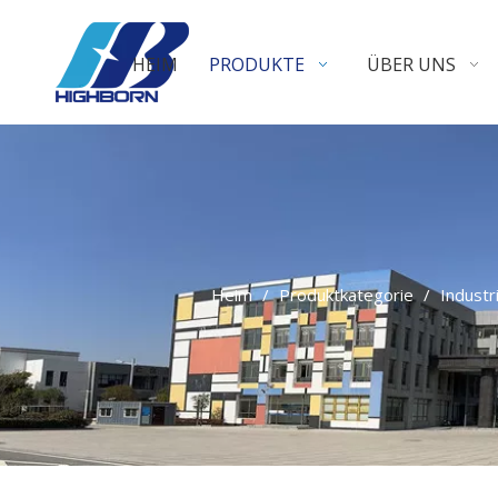
HEIM
PRODUKTE
ÜBER UNS
Heim
/
Produktkategorie
/
Industr