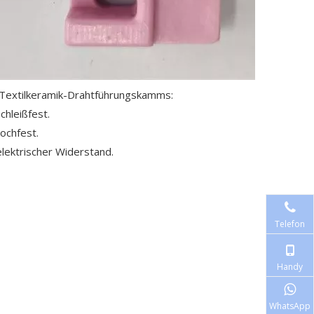
-Textilkeramik-Drahtführungskamms:
schleißfest.
hochfest.
elektrischer Widerstand.
Telefon
Handy
WhatsApp