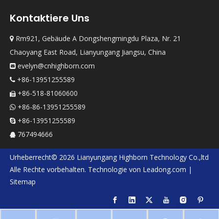
Kontaktiere Uns
Rm921, Gebäude A Dongshengmingdu Plaza, Nr. 21

Chaoyang East Road, Lianyungang Jiangsu, China
evelyn@cnhighborn.com

+86-13951255589

+86-518-81060600

+86-86-13951255589

+86-13951255589

767494666

Urheberrecht©
2026
Lianyungang Highborn Technology Co.,ltd
Alle Rechte vorbehalten. Technologie von
Leadong.com
|
Sitemap