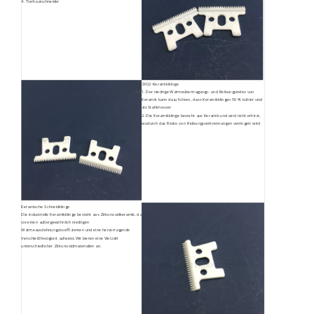
4. Tierhaarschneider
ZrO2-Keramikklinge
1. Der niedrige Wärmeübertragungs- und Reibungsindex von
Keramik kann dazu führen, dass Keramikklingen 50 % kühler sind
als Stahlmesser
2. Die Keramikklinge besteht aus Keramik und wird nicht erhitzt,
wodurch das Risiko von Reibungsverbrennungen verringert wird
Keramische Schneidklinge
Die industrielle Keramikklinge besteht aus Zirkonoxidkeramik, da
sie einen außergewöhnlich niedrigen
Wärmeausdehnungskoeffizienten und eine hervorragende
Verschleißfestigkeit aufweist.Wir bieten eine Vielzahl
unterschiedlicher Zirkonoxidmaterialien an.