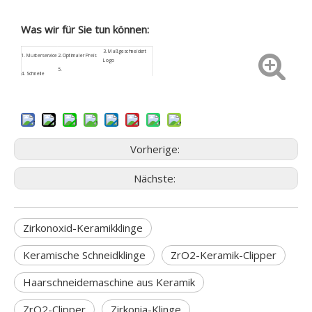
Was wir für Sie tun können:
3.
Maßgeschneidert
1.
Musterservice
2. Optimaler Preis
Logo
5.
4.
Schnelle
Kundenspezifische
6. Sicherheitspaket
Rückmeldung
Größe
9. Geringes
7.
ISO9001
8. Kundendienst
Beschaffungsrisiko
Vorherige:
Nächste:
Zirkonoxid-Keramikklinge
Keramische Schneidklinge
ZrO2-Keramik-Clipper
Haarschneidemaschine aus Keramik
ZrO2-Clipper
Zirkonia-Klinge