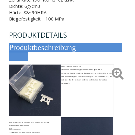
Dichte: 6g/cm3
Härte: 88~90HRA
Biegefestigkeit: 1100 MPa
PRODUKTDETAILS
Produktbeschreibung
Zirkonoxid-Keramikklinge
Zirkonoxid-Keramikklingen weisen im Gegensatz zu
herkömmlicher Keramik, die dazu neigt, hart und spröde zu sein,
eine hohe Festigkeit, Verschleißfestigkeit und Flexibilität auf, die
weit über die der meisten anderen technischen Keramiken
hinausgeht.
Anwendungen für Rasierer aus Zirkonoxidkeramik
1.Haarschneidemaschine
2.Elektrorasierer
3. Elektrische Haarschneidemaschinen