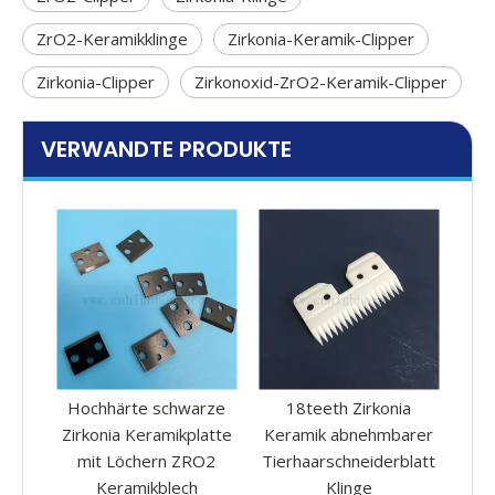
ZrO2-Keramikklinge
Zirkonia-Keramik-Clipper
Zirkonia-Clipper
Zirkonoxid-ZrO2-Keramik-Clipper
VERWANDTE PRODUKTE
rze
18teeth Zirkonia
High Performance
M
atte
Keramik abnehmbarer
ZRO2 Clipper Keramic
K
O2
Tierhaarschneiderblatt
Hair Trimmer Blade für
scha
Klinge
Pusher Scissors
Ke