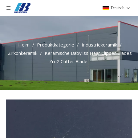
Deutsch
Heim
/
Produktkategorie
/
Industriekeramik
/
Zirkonkeramik
/
Keramische Babyliss Haar Clipper Blades
Zro2 Cutter Blade