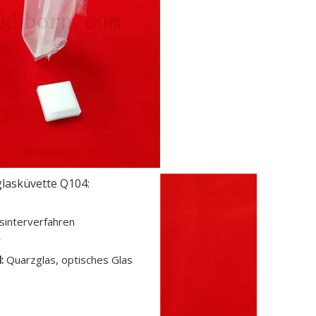
lasküvette Q104:
rsinterverfahren
r
:
Quarzglas, optisches Glas