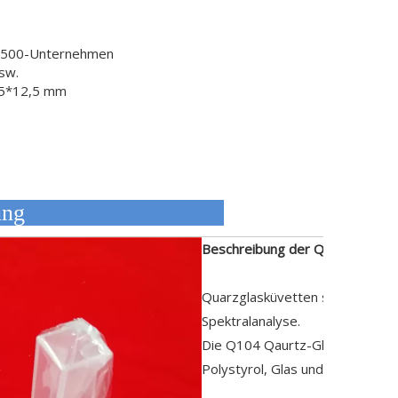
l 500-Unternehmen
usw.
5*12,5 mm
eschreibung
Beschreibung der Quarzküvette
Quarzglasküvetten sind eine Ar
Spektralanalyse.
Die Q104 Qaurtz-Glasküvette be
Polystyrol, Glas und gebrannte