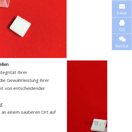
E-Mail
QQ
WeChat
llen
tegrität Ihrer
 die Gewährleistung ihrer
eit von entscheidender
ng
 an einem sauberen Ort auf