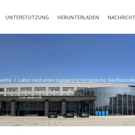
UNTERSTÜTZUNG
HERUNTERLADEN
NACHRICH
vette
/
Labor rund unten Standard Q104 optische Glasflusszel