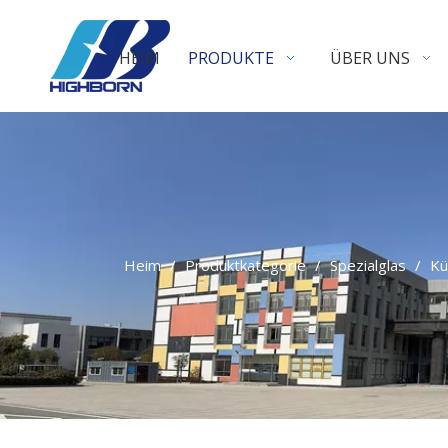
HEIM
PRODUKTE
ÜBER UNS
Heim
/
Produktkategorie
/
Spezialglas
/
Kü