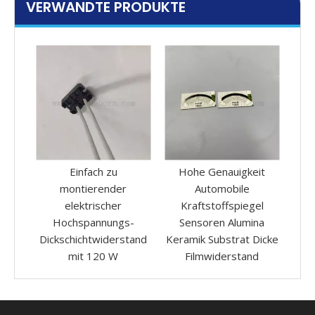
VERWANDTE PRODUKTE
nfach zu
Hohe Genauigkeit
Tragbare 110 V 220
ierender
Automobile
10 g/h 20g/h O3
ktrischer
Kraftstoffspiegel
Luftreiniger Deodoriz
pannungs-
Sensoren Alumina
Ozongeneratormasch
chtwiderstand
Keramik Substrat Dicke
e für den Haushalt
t 120 W
Filmwiderstand