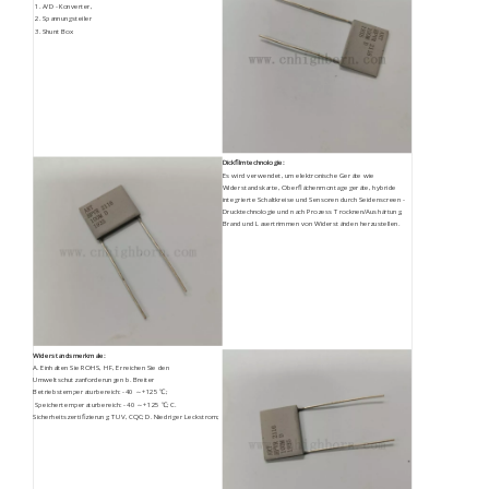
A/D -Konverter,
Spannungsteiler
Shunt Box
Dickfilmtechnologie:
Es wird verwendet, um elektronische Geräte wie
Widerstandskarte, Oberflächenmontagegeräte, hybride
integrierte Schaltkreise und Sensoren durch Seidenscreen -
Drucktechnologie und nach Prozess Trocknen/Aushärtung,
Brand und Lasertrimmen von Widerständen herzustellen.
Widerstandsmerkmale:
A. Einhalten Sie ROHS, HF, Erreichen Sie den
Umweltschutzanforderungen b. Breiter
Betriebstemperaturbereich: -40 ～+125 ℃;
Speichertemperaturbereich: -40 ～+125 ℃; C.
Sicherheitszertifizierung: TUV, CQC; D. Niedriger Leckstrom;