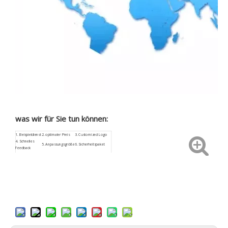
was wir für Sie tun können:
1.
Beispieldienst
2. optimaler Preis
3.
Customized
Logo
4.
Schnelles
5. Anpassungsgröße
6. Sicherheitspaket
Feedback
9. Niedriges
7.
ISO9001
8. Aftersale Service
Beschaffungsrisiko