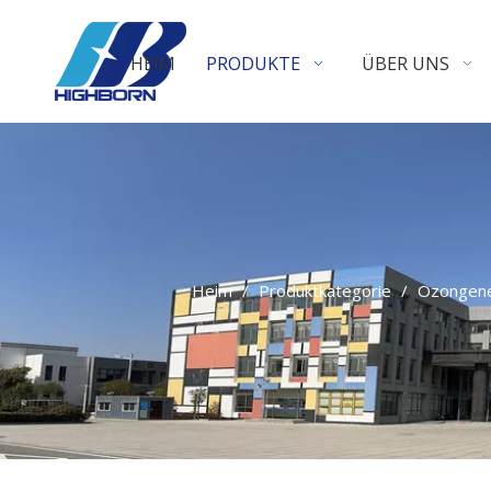
HEIM
PRODUKTE
ÜBER UNS
Heim
/
Produktkategorie
/
Ozongene