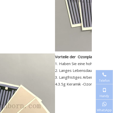
Vorteile der Ozonplatte:
1. Haben Sie eine hohe Ozonkon
2. Langes Lebensdauer,
3. Langfristiges Arbeitsmuster nic
Telefon
4.3.5g Keramik -Ozonplatte
Handy
WhatsApp