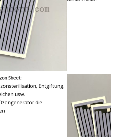
zon Sheet:
onsterilisation, Entgiftung,
eichen usw.
 Ozongenerator die
en