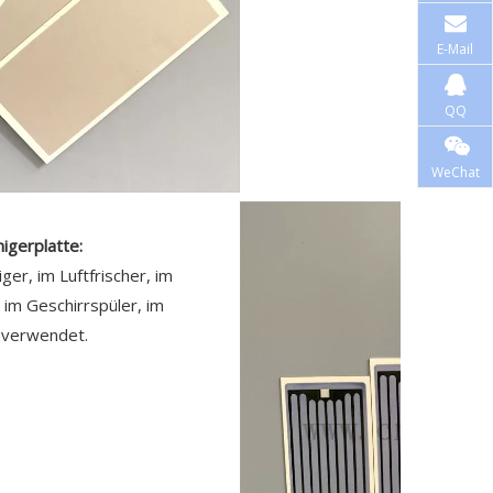
E-Mail
QQ
WeChat
igerplatte:
ger, im Luftfrischer, im
 im Geschirrspüler, im
 verwendet.