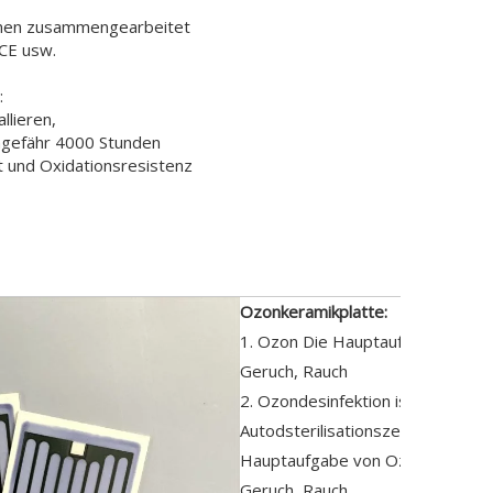
hmen zusammengearbeitet
CE usw.
:
llieren,
ngefähr 4000 Stunden
t und Oxidationsresistenz
eibung
Ozonkeramikplatte:
1. Ozon Die Hauptaufgabe ist zus
Geruch, Rauch
2. Ozondesinfektion ist der Mome
Autodsterilisationszeit beträgt dr
Hauptaufgabe von Ozon ist zusät
Geruch, Rauch