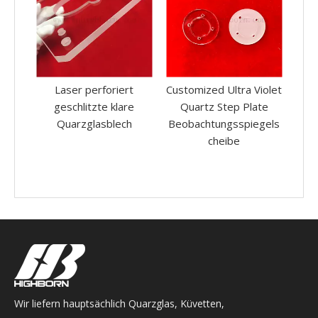
t
Customized Ultra Violet
Customisierte hohe
Run
e
Quartz Step Plate
transparente
Qua
h
Beobachtungsspiegels
polierende perforierte
cheibe
Quarzglasmikroplatten
Wir liefern hauptsächlich Quarzglas, Küvetten,