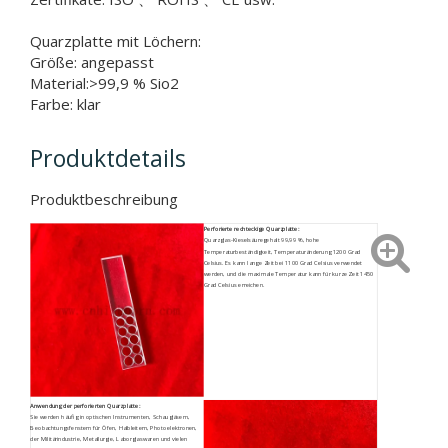
Quarzplatte mit Löchern:
Größe: angepasst
Material:>99,9 % Sio2
Farbe: klar
Produktdetails
Produktbeschreibung
Perforierte rechteckige Quarzplatte:
Quarzglas-Kieselsäuregehalt 99,99 %, hohe
Temperaturbeständigkeit, Temperaturänderung 1200 Grad
Celsius. Es kann lange Zeit bei 1100 Grad Celsius verwendet
werden, und die maximale Temperatur kann für kurze Zeit 1450
Grad Celsius erreichen.
Anwendung der perforierten Quarzplatte:
Sie werden häufig in optischen Instrumenten, Schaugläsern,
Beobachtungsfenstern für Öfen, Halbleitern, Photoelektronen,
der Militärindustrie, Metallurgie, Laborglaswaren und vielen