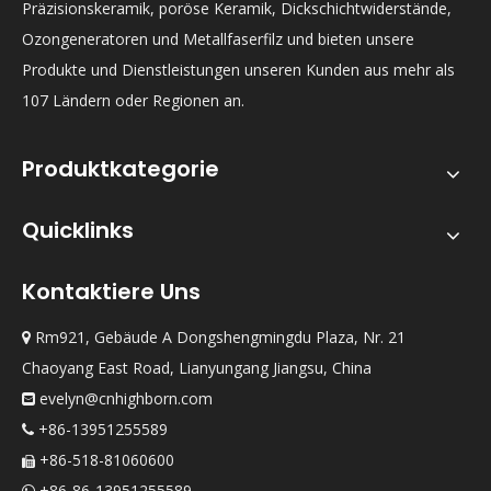
Präzisionskeramik, poröse Keramik, Dickschichtwiderstände,
Ozongeneratoren und Metallfaserfilz und bieten unsere
Produkte und Dienstleistungen unseren Kunden aus mehr als
107 Ländern oder Regionen an.
Produktkategorie
Quicklinks
Kontaktiere Uns
Rm921, Gebäude A Dongshengmingdu Plaza, Nr. 21

Chaoyang East Road, Lianyungang Jiangsu, China
evelyn@cnhighborn.com

+86-13951255589

+86-518-81060600

+86-86-13951255589
