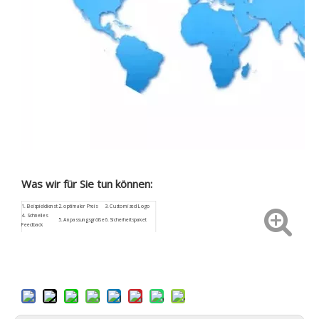
Was wir für Sie tun können:
1.
Beispieldienst
2. optimaler Preis
3.
Customized
Logo
4.
Schnelles
5. Anpassungsgröße
6. Sicherheitspaket
Feedback
9. Niedriges
7.
ISO9001
8. Aftersale Service
Beschaffungsrisiko