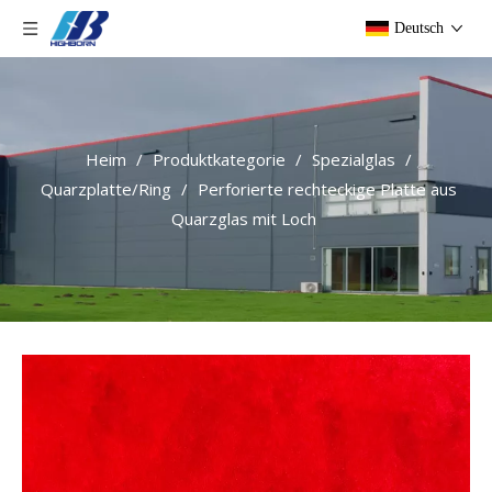
Deutsch
Heim
/
Produktkategorie
/
Spezialglas
/
Quarzplatte/Ring
/
Perforierte rechteckige Platte aus
Quarzglas mit Loch