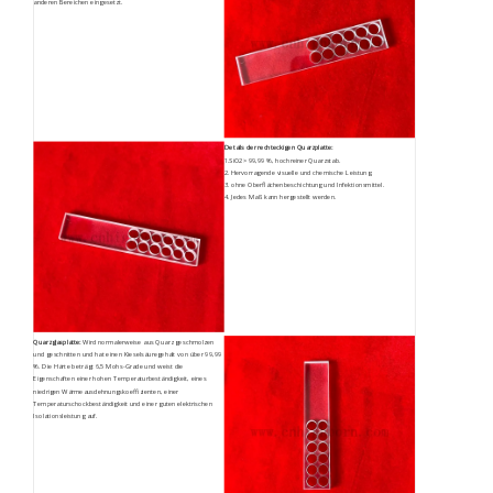
anderen Bereichen eingesetzt.
Details der rechteckigen Quarzplatte:
1.SiO2> 99,99 %, hochreiner Quarzstab.
2. Hervorragende visuelle und chemische Leistung.
3. ohne Oberflächenbeschichtung und Infektionsmittel.
4. Jedes Maß kann hergestellt werden.
Quarzglasplatte:
Wird normalerweise aus Quarz geschmolzen
und geschnitten und hat einen Kieselsäuregehalt von über 99,99
%. Die Härte beträgt 6,5 Mohs-Grade und weist die
Eigenschaften einer hohen Temperaturbeständigkeit, eines
niedrigen Wärmeausdehnungskoeffizienten, einer
Temperaturschockbeständigkeit und einer guten elektrischen
Isolationsleistung auf.