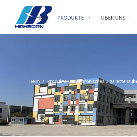
HEIM
PRODUKTE
ÜBER UNS
Heim
/
Produkte
/
Elektronisches Zigarettenzub