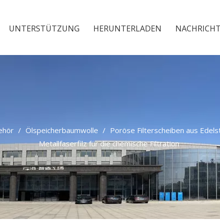
UNTERSTÜTZUNG
HERUNTERLADEN
NACHRICH
ehör
/
Ölspeicherbaumwolle
/
Poröse Filterscheiben aus Edels
Metallfaserfilz für die chemische Filtration