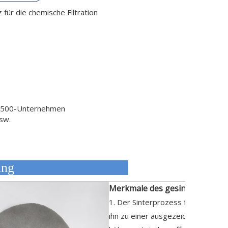
 für die chemische Filtration
l 500-Unternehmen
usw.
eschreibung
Merkmale des gesinterten Metal
1. Der Sinterprozess führt zu eine
ihn zu einer ausgezeichneten Wah