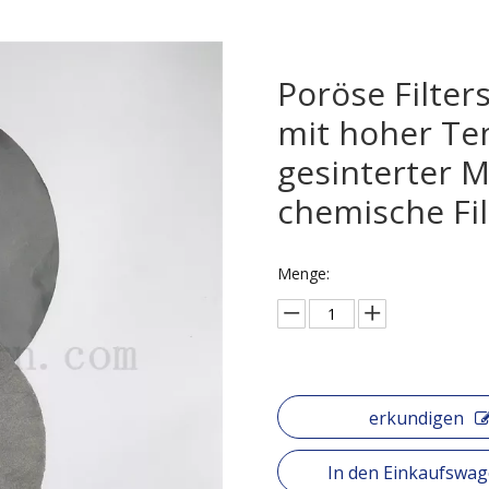
Poröse Filter
mit hoher Te
gesinterter Me
chemische Fi
Menge:
erkundigen
In den Einkaufswa