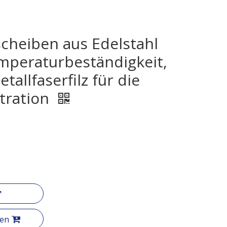
scheiben aus Edelstahl
mperaturbeständigkeit,
tallfaserfilz für die
ltration
gen