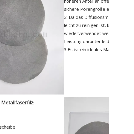
höheren Anteil an offenen Flächen
sichere Porengröße erfordern.
2. Da das Diffusionsmetalldrahtg
leicht zu reinigen ist, kann es fü
wiederverwendet werden, ohne d
Leistung darunter leiden.
3.Es ist ein ideales Material für di
etallfaserfilz
:
rscheibe