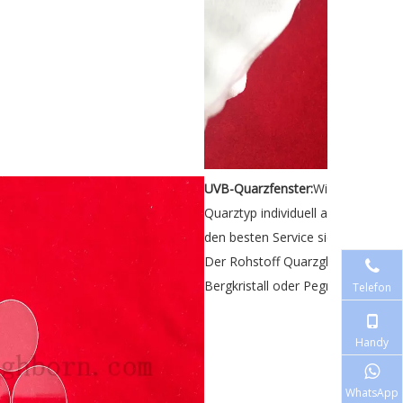
UVB-Quarzfenster:
Wir können di
Quarztyp individuell anpassen. Wi
den besten Service sicherstellen. B
Der Rohstoff Quarzglas ist ein natür
Bergkristall oder Pegmatit-Quarz
Telefon
Handy
WhatsApp