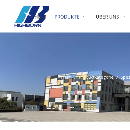
HEIM
PRODUKTE
ÜBER UNS
Heim
/
Produktkategorie
/
Spez