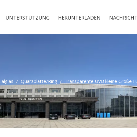
UNTERSTÜTZUNG
HERUNTERLADEN
NACHRICH
ialglas
/
Quarzplatte/Ring
/
Transparente UVB kleine Größe Fu