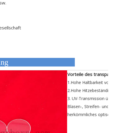
usw.
esellschaft
eschreibung
Vorteile des transparenten Silic
1.Hohe Haltbarkeit von kleine Qua
2.Hohe Hitzebeständigkeit
3. UV-Transmission über 90 % be
Blasen-, Streifen- und Doppelbrec
herkömmliches optisches Glas.