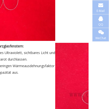
E-Mail
QQ
WeChat
rzglasfenstern:
s Ultraviolett, sichtbares Licht und
arot durchlassen.
n geringen Wärmeausdehnungsfaktor
apazität aus.