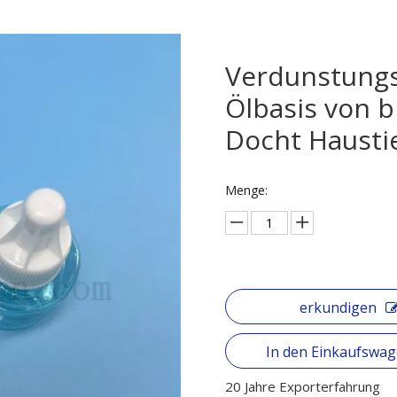
Verdunstungs
Ölbasis von b
Docht Hausti
Menge:
erkundigen
In den Einkaufswa
20 Jahre Exporterfahrung