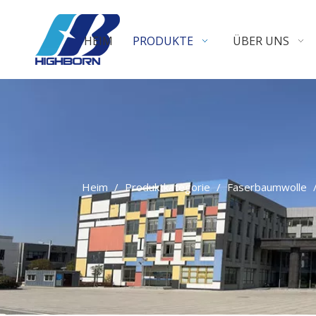
HEIM
PRODUKTE
ÜBER UNS
Heim
/
Produktkategorie
/
Faserbaumwolle