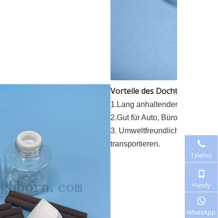
Vorteile des Dochts aus PET
1.Lang anhaltender Duft
2.Gut für Auto, Büro und Zuhau
3. Umweltfreundlich, ungiftig, h
transportieren.
Telefon
Handy
WhatsApp