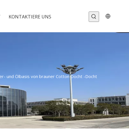
T
KONTAKTIERE UNS
r- und Ölbasis von brauner Cotton Docht -Docht