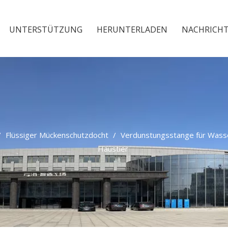
UNTERSTÜTZUNG
HERUNTERLADEN
NACHRICH
/
Flüssiger Mückenschutzdocht
/
Verdunstungsstange für Wasse
Haustier