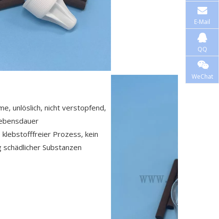
E-Mail
QQ
WeChat
e, unlöslich, nicht verstopfend,
Lebensdauer
 klebstofffreier Prozess, kein
g schädlicher Substanzen