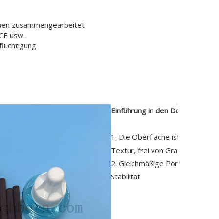
hmen zusammengearbeitet
CE usw.
flüchtigung
eibung
Einführung in den Docht aus PE
1. Die Oberfläche ist braun und 
Textur, frei von Graten und Spä
2. Gleichmäßige Poren, natürlic
Stabilität