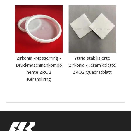
ng -
Yttria stabilisierte
Niedrige thermische
Hoc
ompo
Zirkonia -Keramikplatte
Leitfähigkeit Hälfte YSZ
K
ZRO2 Quadratblatt
ZRO2 Röhrchen
Zirkonia Keramikbusch