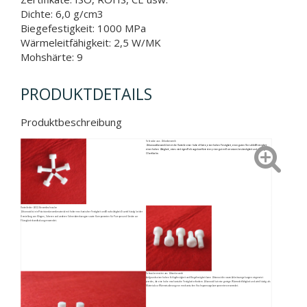
Dichte: 6,0 g/cm3
Biegefestigkeit: 1000 MPa
Wärmeleitfähigkeit: 2,5 W/MK
Mohshärte: 9
PRODUKTDETAILS
Produktbeschreibung
Schraube aus Zirkonkeramik
Zirkonoxidkeramik bietet die Vorteile einer hohen Härte, einer hohen Festigkeit, einer guten Verschleißfestigkeit, 
einer hohen Zähigkeit, eines niedrigen Reibungskoeffizienten, einer guten Korrosionsbeständigkeit und einer glatten 
Oberfläche.
Vorteile der ZrO2-Keramikschraube:
Zirkonoxid ist ein Präzisionskeramikmaterial mit hoher mechanischer Festigkeit und Bruchzähigkeit.Es wird häufig bei der 
Herstellung von Klingen, Scheren und anderen Schneidwerkzeugen sowie Komponenten für Pumpen und Geräte zur 
Flüssigkeitshandhabung verwendet.
Schraubenmutter aus Zirkonkeramik
Aufgrund seiner hohen Schlagfestigkeit und Biegefestigkeit kann Zirkonoxid in rauen Arbeitsumgebungen eingesetzt
werden, die eine hohe mechanische Festigkeit erfordern.Zirkonoxid hat eine geringe Wärmeleitfähigkeit und wird häufig als
Material zur Wärmeisolierung von mechanischen Hochspannungskomponenten verwendet.