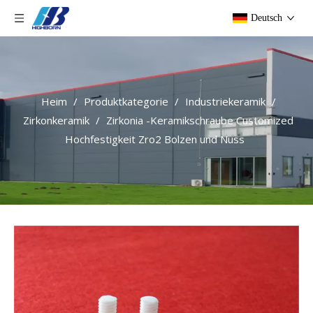
Deutsch
Heim
/
Produktkategorie
/
Industriekeramik
/
Zirkonkeramik
/
Zirkonia -Keramikschraube Customized
Hochfestigkeit Zro2 Bolzen und Nuss