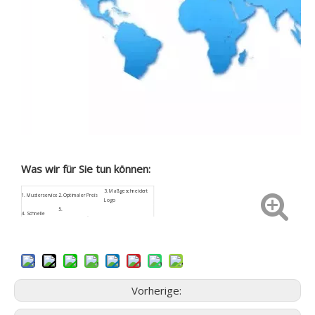
Was wir für Sie tun können:
3.
Maßgeschneidert
1.
Musterservice
2. Optimaler Preis
Logo
5.
4.
Schnelle
Kundenspezifische
6. Sicherheitspaket
Rückmeldung
Größe
9. Geringes
7.
ISO9001
8. Kundendienst
Beschaffungsrisiko
Vorherige: