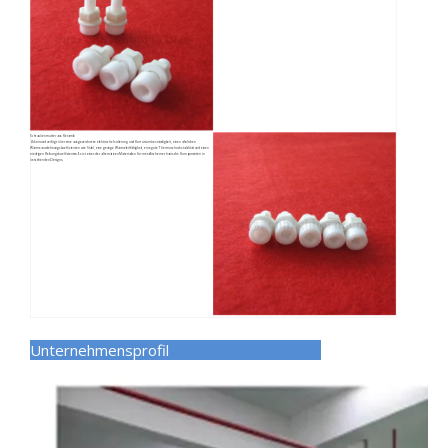
Schraubenmutter aus Keramik
Zirkonoxid verfügt über eine ausgezeichnete elektrische Isolierung und Korrosionsbeständigkeit, einen ähnlichen
Wärmeausdehnungskoeffizienten wie Stahl, eine geringe Wärmeleitfähigkeit, eine gute Thermoschockstabilität und einen
niedrigen Reibungskoeffizienten.Es ist eines der alternativen Materialien für metallische mechanische Komponenten in
bestehenden Designs.
Unternehmensprofil