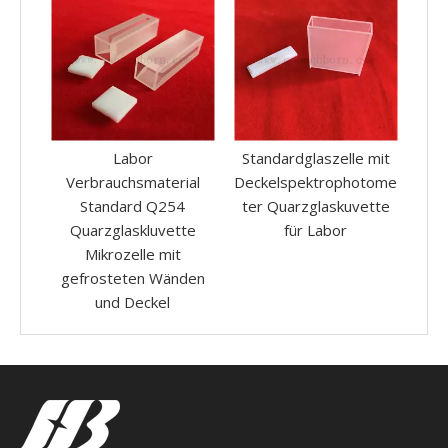
Labor
Standardglaszelle mit
Labor 
Verbrauchsmaterial
Deckelspektrophotome
Stand
Standard Q254
ter Quarzglaskuvette
optische G
Quarzglaskluvette
für Labor
3
Mikrozelle mit
Spektro
gefrosteten Wänden
Quarzgl
und Deckel