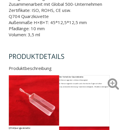
Zusammenarbeit mit Global 500-Unternehmen
Zertifikate: ISO, ROHS, CE usw.
Q704 Quarzküvette
Außenmaße H×B×T: 45*12,5*12,5 mm
Pfadlänge: 10 mm
Volumen: 3,5 ml
PRODUKTDETAILS
Produktbeschreibung
Der Vorteil der Quarzküvette:
A.
Hervorragende Lichtdurchlässigkeit
b. Hervorragende visuelle und chemische Eigenschaften
c.Quarzküvettenleistung: Säurebeständigkeit, Alkalibeständigkeit
Q704 Quarzglasküvette: