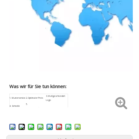
Was wir für Sie tun können:
3.
Maßgeschneidert
1.
Musterservice
2. Optimaler Preis
Logo
5.
4.
Schnelle
Kundenspezifische
6. Sicherheitspaket
Rückmeldung
Größe
9. Geringes
7.
ISO9001
8. Kundendienst
Beschaffungsrisiko