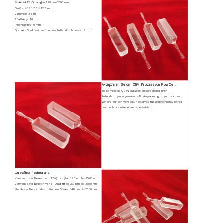
Material: ES-Quarzglas 190 nm-2500 nm
Größe: 45 * 12,5 * 12,5 mm
Volumen: 3,5 ml
Pfadlänge: 10 mm
Innenbreite: 10 mm
Qauartz Glasküvettenröhrchen Außendurchmesser 8 mm
Akzeptieren Sie den OEM-Prozess von Flow Cell.
Sie können die Quarzglaszelle entsprechend Ihren
Anforderungen anpassen, z. B. Verpackung, Logodruck usw.
Wir sind auf den Verpackungsservice für zerbrechliche, bisher
noch nicht kaputte Waren spezialisiert.
Quarzfluss-Poolmaterial
Verwendbarer Bereich von ES-Quarzglas: 190 nm bis 2500 nm
Verwendbarer Bereich von IR-Quarzglas: 250 nm bis 3500 nm
Nutzbarer Bereich des optischen Glases: 340 nm bis 2500 nm