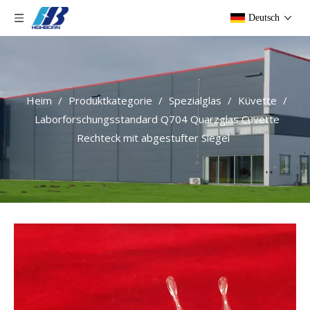
Deutsch
Heim
/
Produktkategorie
/
Spezialglas
/
Küvette
/
Laborforschungsstandard Q704 Quarzglas Cuvette
Rechteck mit abgestufter Siegel