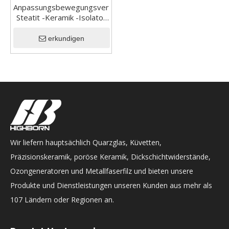
Anpassungsbewegungsverglaster
Steatit -Keramik -Isolator
Porzellan unregelmäßiger
Block
erkundigen
Wir liefern hauptsächlich Quarzglas, Küvetten,
Präzisionskeramik, poröse Keramik, Dickschichtwiderstände,
Ozongeneratoren und Metallfaserfilz und bieten unsere
Produkte und Dienstleistungen unseren Kunden aus mehr als
107 Ländern oder Regionen an.