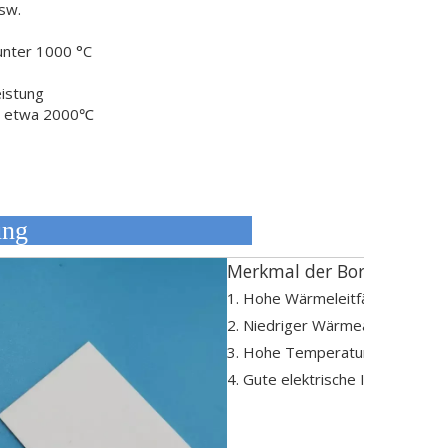
usw.
unter 1000 °C
eistung
is etwa 2000℃
eschreibung
Merkmal der Bornitridplat
1. Hohe Wärmeleitfähigkeit
2. Niedriger Wärmeausdehnungs
3. Hohe Temperaturbeständigke
4. Gute elektrische Isolierung