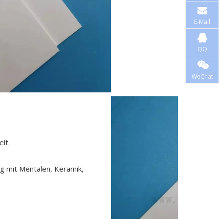
E-Mail
QQ
WeChat
it.
g mit Mentalen, Keramik,