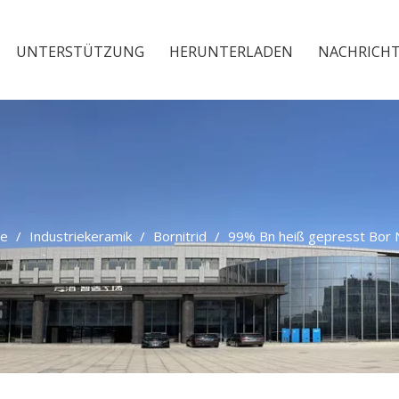
UNTERSTÜTZUNG
HERUNTERLADEN
NACHRICH
ie
/
Industriekeramik
/
Bornitrid
/
99% Bn heiß gepresst Bor Ni