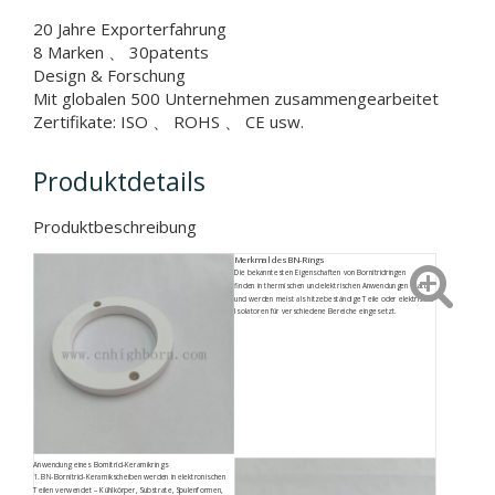
20 Jahre Exporterfahrung
8 Marken 、 30patents
Design & Forschung
Mit globalen 500 Unternehmen zusammengearbeitet
Zertifikate: ISO 、 ROHS 、 CE usw.
Produktdetails
Produktbeschreibung
Merkmal des BN-Rings
Die bekanntesten Eigenschaften von Bornitridringen
finden in thermischen und elektrischen Anwendungen statt
und werden meist als hitzebeständige Teile oder elektrische
Isolatoren für verschiedene Bereiche eingesetzt.
Anwendung eines Bornitrid-Keramikrings
1. BN-Bornitrid-Keramikscheiben werden in elektronischen
Teilen verwendet – Kühlkörper, Substrate, Spulenformen,