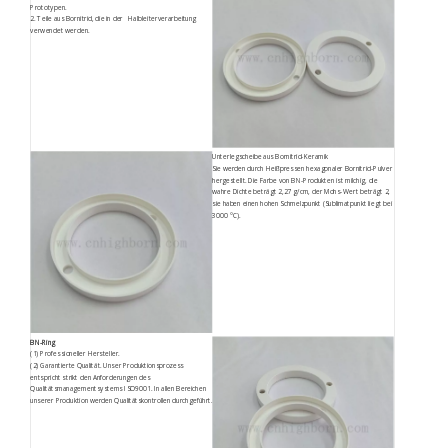
Prototypen.
2. Teile aus Bornitrid, die in der Halbleiterverarbeitung
verwendet werden.
Unterlegscheibe aus Bornitrid-Keramik
Sie werden durch Heißpressen hexagonaler Bornitrid-Pulver
hergestellt. Die Farbe von BN-Produkten ist milchig, die
wahre Dichte beträgt 2,27 g/cm, der Mohs-Wert beträgt 2,
sie haben einen hohen Schmelzpunkt (Sublimatpunkt liegt bei
3000 °C).
BN-Ring
(1) Professioneller Hersteller.
(2) Garantierte Qualität. Unser Produktionsprozess
entspricht strikt den Anforderungen des
Qualitätsmanagementsystems ISO9001. In allen Bereichen
unserer Produktion werden Qualitätskontrollen durchgeführt.