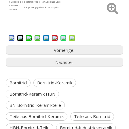
1.
Beispieldienst
2. optimaler Preis
3.
Customized
Logo
4.
Schnelles
5. Anpassungsgröße
6. Sicherheitspaket
Feedback
9. Niedriges
7.
ISO9001
8. Aftersale Service
Beschaffungsrisiko
Vorherige:
Nächste:
Bornitrid
Bornitrid-Keramik
Bornitrid-Keramik HBN
BN-Bornitrid-Keramikteile
Teile aus Bornitrid-Keramik
Teile aus Bornitrid
HBN-Bornitrid-Teile
Bornitrid-Industriekeramik