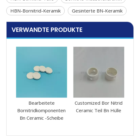
HBN-Bornitrid-Keramik
Gesinterte BN-Keramik
VERWANDTE PRODUKTE
BN
Bearbeitete
Customized Bor Nitrid
Cus
s
Bornitridkomponenten
Ceramic Teil Bn Hülle
Cera
Bn Ceramic -Scheibe
e