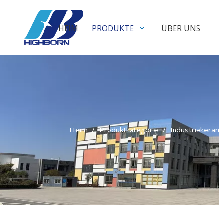
HEIM
PRODUKTE
ÜBER UNS
Heim
/
Produktkategorie
/
Industriekera