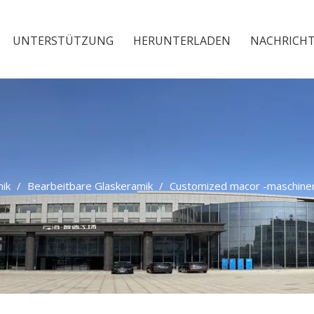
UNTERSTÜTZUNG
HERUNTERLADEN
NACHRICH
mik
/
Bearbeitbare Glaskeramik
/
Customized macor -maschinen