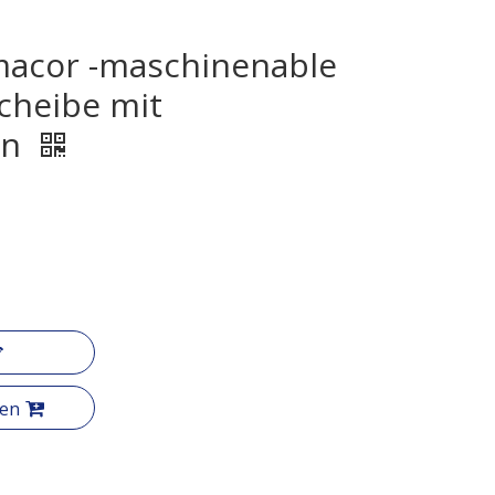
acor -maschinenable
cheibe mit
en
gen