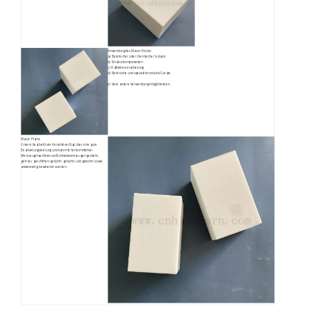
Anwendung des Macor-Blocks:
a) Elektrischer oder thermischer Isolator
b) Strukturkomponenten
c) Halbleiterverarbeitung
d) Elektrische und optoelektronische Geräte
e) Viele andere Verwendungsmöglichkeiten.
Macor-Platte:
Unsere bearbeitbare Keramik verfügt über eine gute
Bearbeitungsleistung und kann mit herkömmlichen
Werkzeugmaschinen und Schneidwerkzeugen gedreht,
gefräst, geschliffen, gebohrt, gebohrt und gebohrt sowie
anderweitig bearbeitet werden.