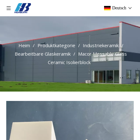
Deutsch
Heim
/
Produktkategorie
/
Industriekeramik
/
Bearbeitbare Glaskeramik
/
Macor Messable Glass
Ceramic Isolierblock