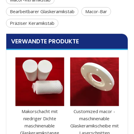
Bearbeitbarer Glaskeramikstab
Macor-Bar
Präziser Keramikstab
VERWANDTE PRODUKTE
it
Customized macor -
Fortgeschrittene
e
maschinenable
technische
Gla
Glaskeramikscheibe mit
Keramikmaschiner -
ge
Laserschnitten
Glas -Isolationsrohr