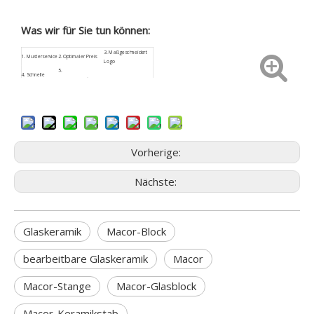
Was wir für Sie tun können:
3.
Maßgeschneidert
1.
Musterservice
2. Optimaler Preis
Logo
5.
4.
Schnelle
Kundenspezifische
6. Sicherheitspaket
Rückmeldung
Größe
9. Geringes
7.
ISO9001
8. Kundendienst
Beschaffungsrisiko
Vorherige:
Nächste:
Glaskeramik
Macor-Block
bearbeitbare Glaskeramik
Macor
Macor-Stange
Macor-Glasblock
Macor-Keramikstab