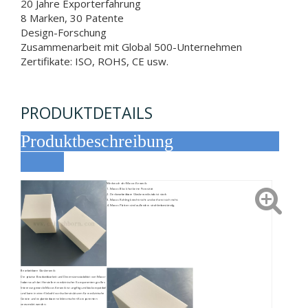
20 Jahre Exporterfahrung
8 Marken, 30 Patente
Design-Forschung
Zusammenarbeit mit Global 500-Unternehmen
Zertifikate: ISO, ROHS, CE usw.
PRODUKTDETAILS
Produktbeschreibung
Merkmale der Macor-Keramik:
1. Macor-Block hat keine Porosität
2. Der bearbeitbare Glaskeramikstab ist stark
3. Macor-Rohling kriecht nicht und verformt sich nicht.
4. Macor-Platten sind außerdem strahlenbeständig.
Bearbeitbare Glaskeramik:
Die präzise Bearbeitbarkeit und Dimensionsstabilität von Macor
haben auch bei Herstellern medizinischer Komponenten großes
Interesse geweckt.Macor-Keramik ist ungiftig und biokompatibel
und kann in einer Vielzahl von Isolierstrukturen für medizinische
Geräte und implantierbaren elektronischen Komponenten
verwendet werden.