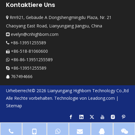
Kontaktiere Uns
Rm921, Gebäude A Dongshengmingdu Plaza, Nr. 21

Chaoyang East Road, Lianyungang Jiangsu, China
evelyn@cnhighborn.com

+86-13951255589

+86-518-81060600

+86-86-13951255589

+86-13951255589

767494666

Urheberrecht©
2026
Lianyungang Highborn Technology Co.,ltd
Alle Rechte vorbehalten. Technologie von
Leadong.com
|
Sitemap