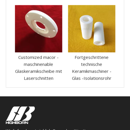
r -
Fortgeschrittene
Einfach verarbeitete
technische
maschinelle
Gla
e mit
Keramikmaschiner -
Glaskeramik -Macor -
n
Glas -Isolationsrohr
Hülle mit Flansch