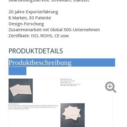
20 Jahre Exporterfahrung
8 Marken, 30 Patente
Design-Forschung
Zusammenarbeit mit Global 500-Unternehmen
Zertifikate: ISO, ROHS, CE usw.
PRODUKTDETAILS
Produktbeschreibung
Merkmale der Macor-Keramik:
1.Macor-Platten haben keine Porosität
2.Glaskeramikplatte ist starr
3.Bearbeitbare Glaskeramikplatte verformt sich nicht.
4.Macor-Platte ist auch strahlenbeständig.
Bearbeitbare Glaskeramik:
Macor kann Keramik verarbeiten, ist chemisch inert, absorbiert keine Chemikalien, altert im Vergleich zu Polymeren (PTFE usw.) nicht
leicht, hat eine lange Lebensdauer, ist beständig gegen eine Vielzahl organischer Lösungsmittel und hat eine höhere Säure- und
Alkalikorrosionsbeständigkeit als gewöhnliche Keramik