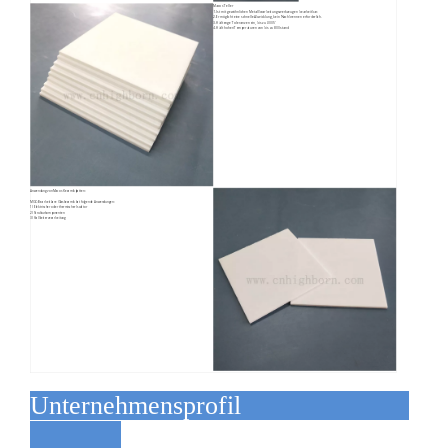
Macor-Teller
1. Ist mit gewöhnlichen Metallbearbeitungswerkzeugen bearbeitbar.
2. Ermöglicht eine schnelle Abwicklung, kein Nachbrennen erforderlich.
3. Hält enge Toleranzen ein, bis zu .0005'
4. Hält hohen Temperaturen von bis zu 800 stand
Anwendung von Macor-Keramikplatten:
MGC: Bearbeitbare Glaskeramik hat folgende Anwendungen:
1) Elektrischer oder thermischer Isolator
2) Strukturkomponenten
3) Halbleiterverarbeitung
Unternehmensprofil