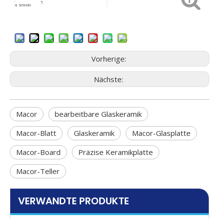
5.
4.
Schnelle
Kundenspezifische
6. Sicherheitspaket
Rückmeldung
Größe
9. Geringes
7.
ISO9001
8. Kundendienst
Beschaffungsrisiko
Vorherige:
Nächste:
Macor
bearbeitbare Glaskeramik
Macor-Blatt
Glaskeramik
Macor-Glasplatte
Macor-Board
Präzise Keramikplatte
Macor-Teller
VERWANDTE PRODUKTE