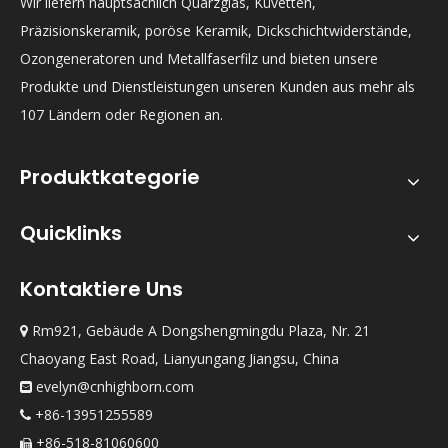
Wir liefern hauptsächlich Quarzglas, Küvetten,
Präzisionskeramik, poröse Keramik, Dickschichtwiderstände,
Ozongeneratoren und Metallfaserfilz und bieten unsere
Produkte und Dienstleistungen unseren Kunden aus mehr als
107 Ländern oder Regionen an.
Produktkategorie
Quicklinks
Kontaktiere Uns
Rm921, Gebäude A Dongshengmingdu Plaza, Nr. 21

Chaoyang East Road, Lianyungang Jiangsu, China
evelyn@cnhighborn.com

+86-13951255589

+86-518-81060600
