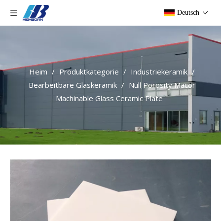
Deutsch
Heim
/
Produktkategorie
/
Industriekeramik
/
Bearbeitbare Glaskeramik
/
Null Porosity Macor
Machinable Glass Ceramic Plate