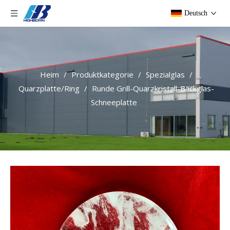
Deutsch
Heim
/
Produktkategorie
/
Spezialglas
/
Quarzplatte/Ring
/
Runde Grill-Quarzkristall-Backglas-
Schneeplatte