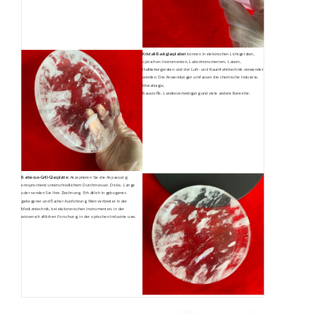
Kristall-Backglasplatten
können in elektrischen Lichtgeräten,
optischen Instrumenten, Laborinstrumenten, Lasern,
Halbleitergeräten und der Luft- und Raumfahrttechnik verwendet
werden. Die Anwendungen umfassen die chemische Industrie,
Metallurgie,
Baustoffe, Landesverteidigung und viele andere Bereiche.
Barbecue-Grill-Glasplatte:
Akzeptieren Sie die Anpassung
entsprechend unterschiedlichem Durchmesser, Dicke, Länge
oder senden Sie Ihre Zeichnung.
Erhältlich in gebogener,
gebogener und flacher Ausführung. Weit verbreitet in der
Medizintechnik, bei elektronischen Instrumenten, in der
wissenschaftlichen Forschung, in der optischen Industrie usw.