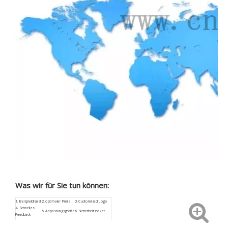
Was wir für Sie tun können:
1.
Beispieldienst
2. optimaler Preis
3.
Customized
Logo
4.
Schnelles
5. Anpassungsgröße
6. Sicherheitspaket
Feedback
9. Niedriges
7.
ISO9001
8. Aftersale Service
Beschaffungsrisiko