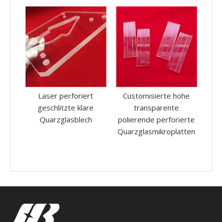
oriert
Customisierte hohe
Rundes transparentes
e klare
transparente
Quarzglasfenster aus
sblech
polierende perforierte
Quarzglas
Quarzglasmikroplatten