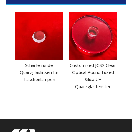
Scharfe runde
Customized JGS2 Clear
1-10 mm
Quarzglaslinsen für
Optical Round Fused
quadra
Taschenlampen
Silica UV
transp
Quarzglasfenster
Quarzglasp
Heizl