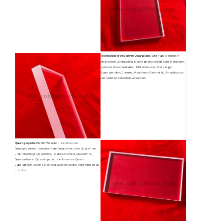
Rechteckige transparente Quarzplatte:
wird hauptsächlich in
elektrischen Lichtquellen, Elektrogeräten (elektrisch), Halbleitern,
optischer Kommunikation, Militärindustrie, Metallurgie,
Baumaterialien, Chemie, Maschinen, Elektrizität, Umweltschutz
und anderen Bereichen verwendet.
Quarzglasplatte für UV:
Wir liefern alle Arten von
Quarzprodukten, darunter: klare Quarzröhre, rote Quarzröhre,
undurchsichtige Quarzröhre, goldbeschichtete Quarzröhre,
Quarzsubstrat, Quarzringe und alle Arten von Quarz-
Laborartikeln. Wenn Sie eines davon benötigen, kontaktieren Sie
uns bitte.