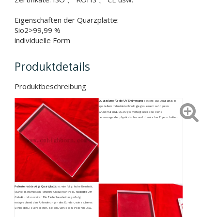
Eigenschaften der Quarzplatte:
Sio2>99,99 %
individuelle Form
Produktdetails
Produktbeschreibung
Quarzplatte für die UV-Krümmung:
besteht aus Quarzglas in
speziellem Industrietechnologieglas, einem sehr guten
Grundmaterial. Quarzglas verfügt über eine Reihe
hervorragender physikalischer und chemischer Eigenschaften.
Polierte rechteckige Quarzplatte:
ist wie folgt: hohe Reinheit,
starke Transmission, strenge Größenkontrolle, niedriger OH-
Gehalt und so weiter. Die Tiefenbearbeitung erfolgt
entsprechend den Anforderungen des Kunden, wie sauberes
Schneiden, Feuerpolieren, Biegen, Versiegeln, Polieren usw.