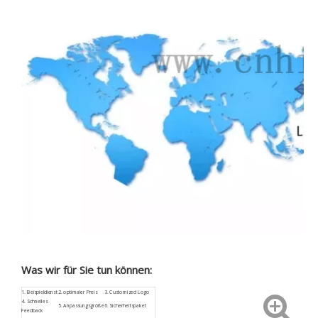
Was wir für Sie tun können:
1.
Beispieldienst
2. optimaler Preis
3.
Customized
Logo
4.
Schnelles
5. Anpassungsgröße
6. Sicherheitspaket
Feedback